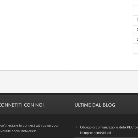
on't hesitate to connect with us on your
Obbligo di comunicazione della PEC pe
avourite social networks:
le imprese individuali