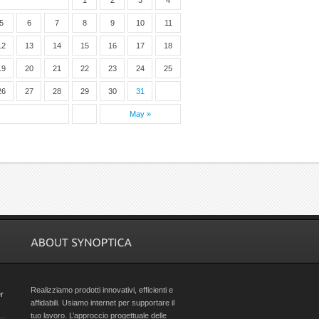
1
2
3
4
5
6
7
8
9
10
11
12
13
14
15
16
17
18
19
20
21
22
23
24
25
26
27
28
29
30
31
May »
Realizziamo prodotti innovativi, efficienti e
r
affidabili. Usiamo internet per supportare il
tuo lavoro. L’approccio progettuale delle