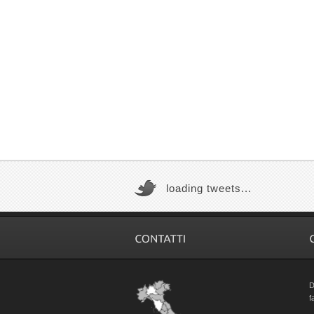
loading tweets...
D
f