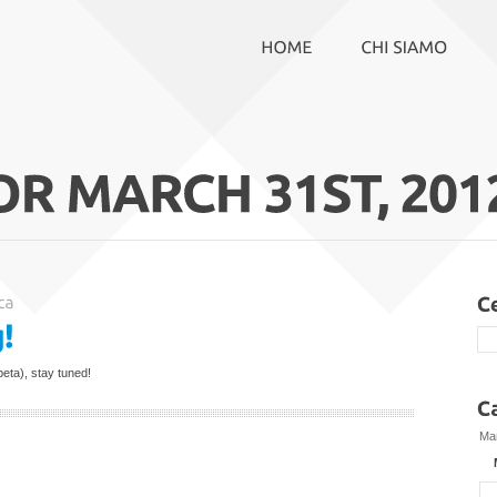
beta), stay tuned!
Ma