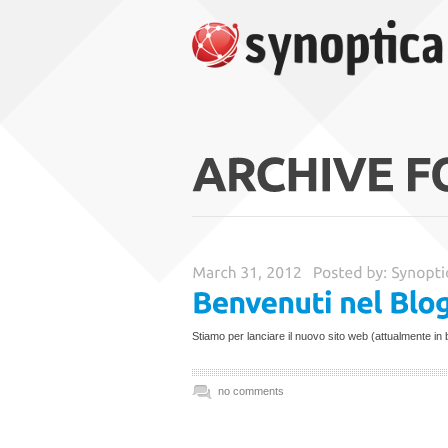
Stiamo per lanciare il nuovo sito web (attualmente in 
no comments