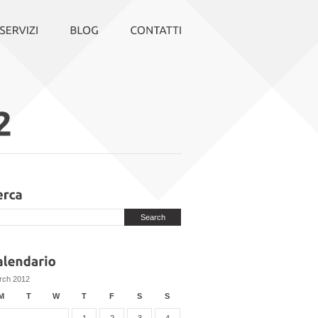
rch 2012
M
T
W
T
F
S
S